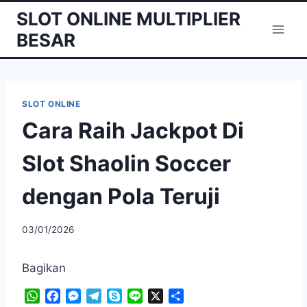
Skip
SLOT ONLINE MULTIPLIER
to
BESAR
content
SLOT ONLINE
Cara Raih Jackpot Di
Slot Shaolin Soccer
dengan Pola Teruji
03/01/2026
Bagikan
W
F
M
T
S
L
X
S