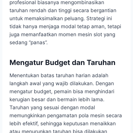
profesional biasanya mengombinasikan
taruhan rendah dan tinggi secara bergantian
untuk memaksimalkan peluang. Strategi ini
tidak hanya menjaga modal tetap aman, tetapi
juga memanfaatkan momen mesin slot yang
sedang “panas”.
Mengatur Budget dan Taruhan
Menentukan batas taruhan harian adalah
langkah awal yang wajib dilakukan. Dengan
mengatur budget, pemain bisa menghindari
kerugian besar dan bermain lebih lama.
Taruhan yang sesuai dengan modal
memungkinkan pengamatan pola mesin secara
lebih efektif, sehingga keputusan menaikkan
atau menurunkan taruhan bisa dilakukan