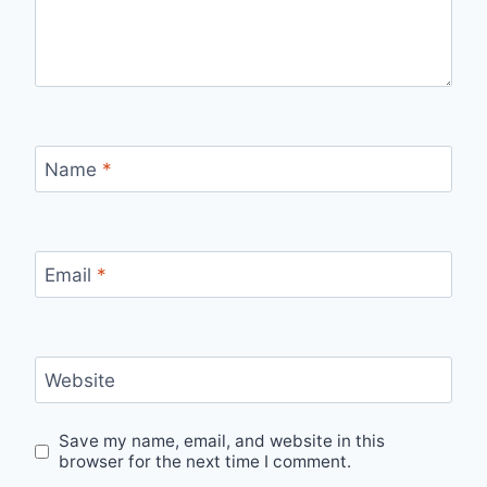
Name
*
Email
*
Website
Save my name, email, and website in this
browser for the next time I comment.