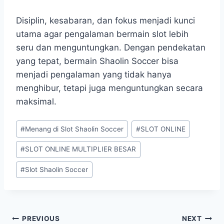
Disiplin, kesabaran, dan fokus menjadi kunci
utama agar pengalaman bermain slot lebih
seru dan menguntungkan. Dengan pendekatan
yang tepat, bermain Shaolin Soccer bisa
menjadi pengalaman yang tidak hanya
menghibur, tetapi juga menguntungkan secara
maksimal.
Post
#
Menang di Slot Shaolin Soccer
#
SLOT ONLINE
Tags:
#
SLOT ONLINE MULTIPLIER BESAR
#
Slot Shaolin Soccer
Post
PREVIOUS
NEXT