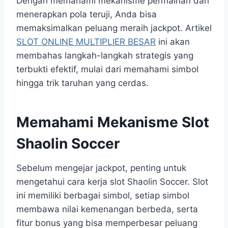
Dengan memahami mekanisme permainan dan
menerapkan pola teruji, Anda bisa
memaksimalkan peluang meraih jackpot. Artikel
SLOT ONLINE MULTIPLIER BESAR
ini akan
membahas langkah-langkah strategis yang
terbukti efektif, mulai dari memahami simbol
hingga trik taruhan yang cerdas.
Memahami Mekanisme Slot
Shaolin Soccer
Sebelum mengejar jackpot, penting untuk
mengetahui cara kerja slot Shaolin Soccer. Slot
ini memiliki berbagai simbol, setiap simbol
membawa nilai kemenangan berbeda, serta
fitur bonus yang bisa memperbesar peluang