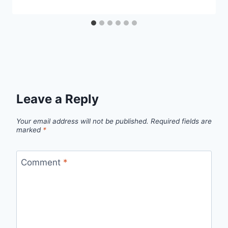
Leave a Reply
Your email address will not be published.
Required fields are
marked
*
Comment
*