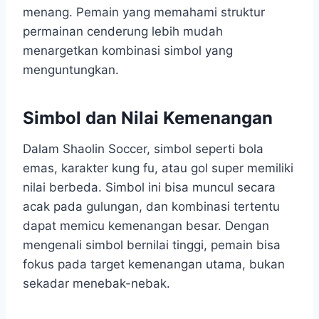
menang. Pemain yang memahami struktur
permainan cenderung lebih mudah
menargetkan kombinasi simbol yang
menguntungkan.
Simbol dan Nilai Kemenangan
Dalam Shaolin Soccer, simbol seperti bola
emas, karakter kung fu, atau gol super memiliki
nilai berbeda. Simbol ini bisa muncul secara
acak pada gulungan, dan kombinasi tertentu
dapat memicu kemenangan besar. Dengan
mengenali simbol bernilai tinggi, pemain bisa
fokus pada target kemenangan utama, bukan
sekadar menebak-nebak.