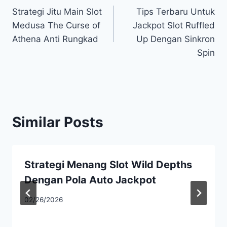
Strategi Jitu Main Slot
Tips Terbaru Untuk
navigation
Medusa The Curse of
Jackpot Slot Ruffled
Athena Anti Rungkad
Up Dengan Sinkron
Spin
Similar Posts
Strategi Menang Slot Wild Depths
Dengan Pola Auto Jackpot
02/26/2026