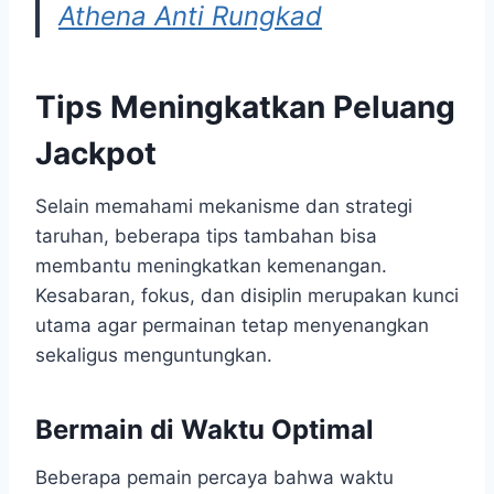
Athena Anti Rungkad
Tips Meningkatkan Peluang
Jackpot
Selain memahami mekanisme dan strategi
taruhan, beberapa tips tambahan bisa
membantu meningkatkan kemenangan.
Kesabaran, fokus, dan disiplin merupakan kunci
utama agar permainan tetap menyenangkan
sekaligus menguntungkan.
Bermain di Waktu Optimal
Beberapa pemain percaya bahwa waktu