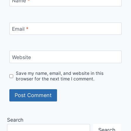
Name
*
Email
*
Website
Save my name, email, and website in this
browser for the next time I comment.
Search
Search