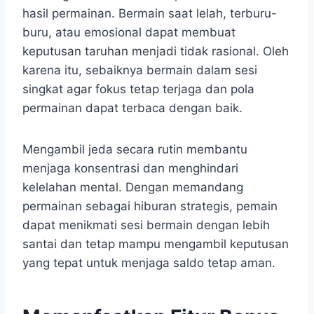
hasil permainan. Bermain saat lelah, terburu-
buru, atau emosional dapat membuat
keputusan taruhan menjadi tidak rasional. Oleh
karena itu, sebaiknya bermain dalam sesi
singkat agar fokus tetap terjaga dan pola
permainan dapat terbaca dengan baik.
Mengambil jeda secara rutin membantu
menjaga konsentrasi dan menghindari
kelelahan mental. Dengan memandang
permainan sebagai hiburan strategis, pemain
dapat menikmati sesi bermain dengan lebih
santai dan tetap mampu mengambil keputusan
yang tepat untuk menjaga saldo tetap aman.