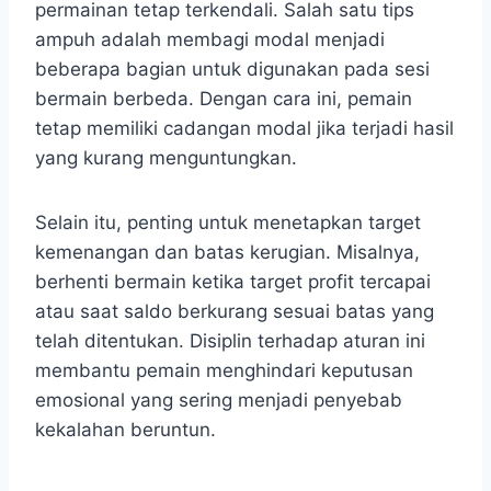
permainan tetap terkendali. Salah satu tips
ampuh adalah membagi modal menjadi
beberapa bagian untuk digunakan pada sesi
bermain berbeda. Dengan cara ini, pemain
tetap memiliki cadangan modal jika terjadi hasil
yang kurang menguntungkan.
Selain itu, penting untuk menetapkan target
kemenangan dan batas kerugian. Misalnya,
berhenti bermain ketika target profit tercapai
atau saat saldo berkurang sesuai batas yang
telah ditentukan. Disiplin terhadap aturan ini
membantu pemain menghindari keputusan
emosional yang sering menjadi penyebab
kekalahan beruntun.