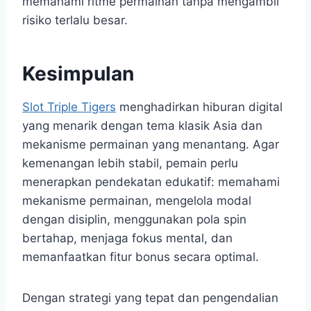
memahami ritme permainan tanpa mengambil
risiko terlalu besar.
Kesimpulan
Slot Triple Tigers
menghadirkan hiburan digital
yang menarik dengan tema klasik Asia dan
mekanisme permainan yang menantang. Agar
kemenangan lebih stabil, pemain perlu
menerapkan pendekatan edukatif: memahami
mekanisme permainan, mengelola modal
dengan disiplin, menggunakan pola spin
bertahap, menjaga fokus mental, dan
memanfaatkan fitur bonus secara optimal.
Dengan strategi yang tepat dan pengendalian