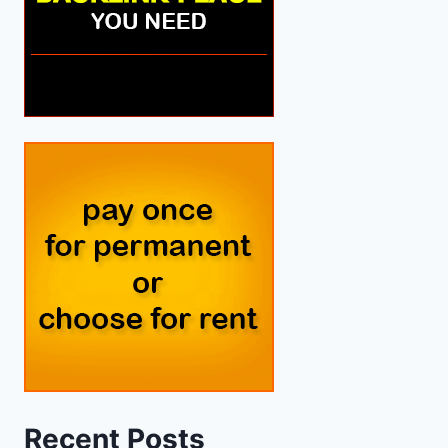
Recent Posts