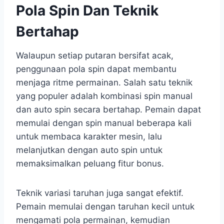
Pola Spin Dan Teknik
Bertahap
Walaupun setiap putaran bersifat acak,
penggunaan pola spin dapat membantu
menjaga ritme permainan. Salah satu teknik
yang populer adalah kombinasi spin manual
dan auto spin secara bertahap. Pemain dapat
memulai dengan spin manual beberapa kali
untuk membaca karakter mesin, lalu
melanjutkan dengan auto spin untuk
memaksimalkan peluang fitur bonus.
Teknik variasi taruhan juga sangat efektif.
Pemain memulai dengan taruhan kecil untuk
mengamati pola permainan, kemudian