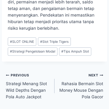
diri, permainan menjadi lebih terarah, saldo
tetap aman, dan pengalaman bermain tetap
menyenangkan. Pendekatan ini memastikan
hiburan tetap menjadi prioritas utama tanpa
risiko kerugian berlebihan.
Post
#
SLOT ONLINE
#
Slot Triple Tigers
Tags:
#
Strategi Pengelolaan Modal
#
Tips Ampuh Slot
Post
PREVIOUS
NEXT
Strategi Menang Slot
Rahasia Bermain Slot
navigation
Wild Depths Dengan
Money Mouse Dengan
Pola Auto Jackpot
Pola Gacor