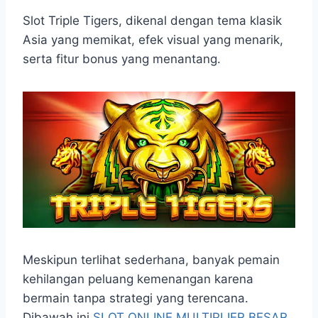
h
a
e
e
k
i
h
a
c
s
l
y
n
a
Slot Triple Tigers, dikenal dengan tema klasik
t
e
s
e
p
e
r
Asia yang memikat, efek visual yang menarik,
s
b
e
g
e
e
serta fitur bonus yang menantang.
A
o
n
r
p
o
g
a
p
k
e
m
r
Meskipun terlihat sederhana, banyak pemain
kehilangan peluang kemenangan karena
bermain tanpa strategi yang terencana.
Dibawah ini
SLOT ONLINE MULTIPLIER BESAR